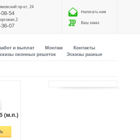
имовский пр-кт, 24
Написать нам
-08-54
Торговая,2
Ваш заказ
-36-07
работ и выплат
Монтаж
Контакты
скизы оконных решеток
Эскизы разные
 (м.п.)
ТЬ