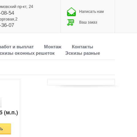
имовский пр-кт, 24
Написать нам
-08-54
Торговая,2
Ваш заказ
-36-07
работ и выплат
Монтаж
Контакты
скизы оконных решеток
Эскизы разные
 (м.п.)
ТЬ