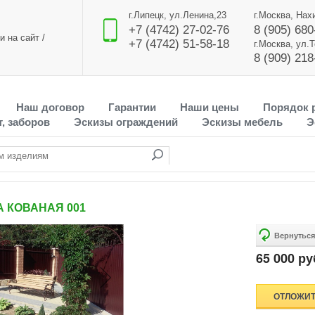
г.Липецк, ул.Ленина,23
г.Москва, Нах
+7 (4742) 27-02-76
8 (905) 680
и на сайт
/
+7 (4742) 51-58-18
г.Москва, ул.
8 (909) 218
Наш договор
Гарантии
Наши цены
Порядок 
, заборов
Эскизы ограждений
Эскизы мебель
Э
 КОВАНАЯ 001
65 000 руб
ОТЛОЖИ