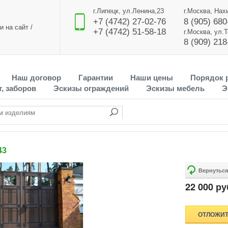
г.Липецк, ул.Ленина,23
г.Москва, Нах
+7 (4742) 27-02-76
8 (905) 680
и на сайт
/
+7 (4742) 51-58-18
г.Москва, ул.
8 (909) 218
Наш договор
Гарантии
Наши цены
Порядок 
, заборов
Эскизы ограждений
Эскизы мебель
Э
43
22 000 ру
ОТЛОЖИ