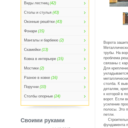
Виды лестниц
(42)
Столы и стулья
(43)
Оконные решётки
(43)
Фонари
(15)
Мангалы и барбекю
(2)
Ворота зашит
Металлически
Скамейки
(13)
трубы. На вор
проблема реш
Ковка в интерьере
(15)
связаны с ка
Для крепления
Мостики
(2)
укладывается
Разное в ковке
(16)
металлически
столба. К вы
Поручни
(10)
деталям, кре
к которой в 
Столбы опорные
(24)
ворот. Если в
усиление про
полосы. Это 
петли.
Своими руками
Строительна
фундамента п