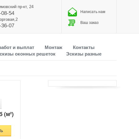
имовский пр-кт, 24
Написать нам
-08-54
Торговая,2
Ваш заказ
-36-07
работ и выплат
Монтаж
Контакты
скизы оконных решеток
Эскизы разные
б (м²)
ТЬ