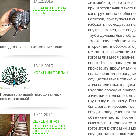
14.12.2015
автомобиля, всё это воз
при изготовлении такого 
КОВАНАЯ ГОЛОВА
СЛОНА.
конструктивных особенно
нагрузок, приступаем к с
избежать последствий п
внутрь каркаса, все сое
трубы должны быть обяза
только после сборки и за
второй части сборки, это
Как сделать слона из куска металла?
металла, в зависимости о
изготавливается заранее
ворот. Так как после уст
13.12.2015
прокрасить проблематичн
КОВАНЫЙ ПАВЛИН
поэтапно по мере продви
осуществляться только н
этим следит мастер цеха 
изделие проходит провер
Предмет ландшафтного дизайна, -
зачистки и только после 
павлин кованый!
грунтовку и покраску. П
быть запатинировано, т.е
создать ощущение потёрт
10.11.2014
объёмные части. После 
ДЕРЕВЯННАЯ
высохнуть в течении суто
ЛЕСТНИЦА – ЭТО
готовится к отправки и м
ПРОСТО!
осуществляется нашими 