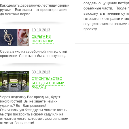
создать ощущение потёрт
Как сделать деревянную лестницу своими
объёмные части. После 
руками. Все этапы – от проектирования
высохнуть в течении суто
до монтажа перил.
готовится к отправки и м
осуществляется нашими 
проекту.
10.10.2013
СЕРЬГА ИЗ
ПРОВОЛОКИ
Серьга в ухо из серебряной или золотой
проволоки. Советы от бывалого кузнеца.
30.10.2013
СТРОИТЕЛЬСТВО
БЕСЕДКИ СВОИМИ
РУКАМИ.
Через неделю у Вас праздник, будет
много гостей! Вы не знаете чем их
удивить? Вот Вам решение!
Оригинальную беседку вы можете очень
быстро построить в своём саду или на
открытом месте, которую с достоинством
отметят Ваши гости!