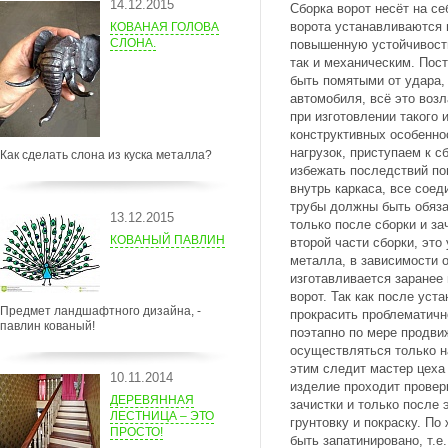
14.12.2015
Сборка ворот несёт на се
ворота устанавливаются 
КОВАНАЯ ГОЛОВА
СЛОНА.
повышенную устойчивость
так и механическим. Пост
быть помятыми от удара,
автомобиля, всё это воз
при изготовлении такого 
конструктивных особенно
нагрузок, приступаем к с
Как сделать слона из куска металла?
избежать последствий п
внутрь каркаса, все сое
трубы должны быть обяза
13.12.2015
только после сборки и за
КОВАНЫЙ ПАВЛИН
второй части сборки, это
металла, в зависимости о
изготавливается заранее
ворот. Так как после уст
Предмет ландшафтного дизайна, -
прокрасить проблематичн
павлин кованый!
поэтапно по мере продви
осуществляться только н
этим следит мастер цеха 
10.11.2014
изделие проходит провер
ДЕРЕВЯННАЯ
зачистки и только после 
ЛЕСТНИЦА – ЭТО
грунтовку и покраску. П
ПРОСТО!
быть запатинировано, т.е