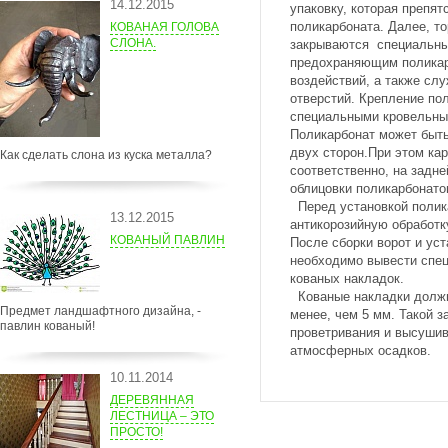
14.12.2015
упаковку, которая препят
поликарбоната. Далее, т
КОВАНАЯ ГОЛОВА
СЛОНА.
закрываются специальн
предохраняющим поликар
воздействий, а также сл
отверстий. Крепление по
специальными кровельны
Поликарбонат может быть 
двух сторон.При этом кар
Как сделать слона из куска металла?
соответственно, на задне
облицовки поликарбонато
Перед установкой полик
13.12.2015
антикорозийную обработку
КОВАНЫЙ ПАВЛИН
После сборки ворот и ус
необходимо вывести спе
кованых накладок.
Кованые накладки должн
Предмет ландшафтного дизайна, -
менее, чем 5 мм. Такой 
павлин кованый!
проветривания и высуши
атмосферных осадков.
10.11.2014
ДЕРЕВЯННАЯ
ЛЕСТНИЦА – ЭТО
ПРОСТО!