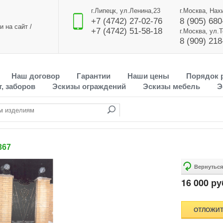
г.Липецк, ул.Ленина,23
г.Москва, Нах
+7 (4742) 27-02-76
8 (905) 680
и на сайт
/
+7 (4742) 51-58-18
г.Москва, ул.
8 (909) 218
Наш договор
Гарантии
Наши цены
Порядок 
, заборов
Эскизы ограждений
Эскизы мебель
Э
367
16 000 ру
ОТЛОЖИ