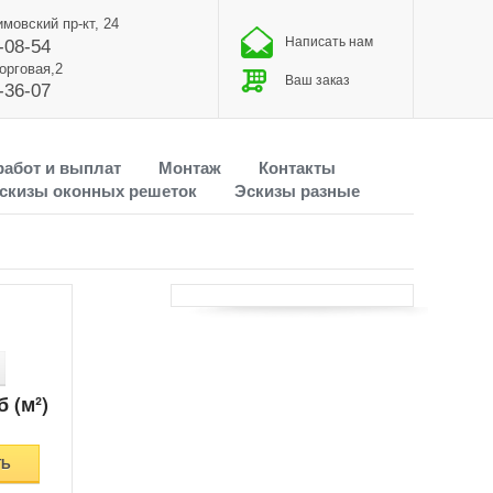
имовский пр-кт, 24
Написать нам
-08-54
Торговая,2
Ваш заказ
-36-07
работ и выплат
Монтаж
Контакты
скизы оконных решеток
Эскизы разные
б (м²)
ТЬ