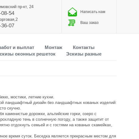
имовский пр-кт, 24
Написать нам
-08-54
Торговая,2
Ваш заказ
-36-07
работ и выплат
Монтаж
Контакты
скизы оконных решеток
Эскизы разные
бекю, мостики, летние кухни.
кой ландшафтный дизайн без
ландшафтных кованых изделий
:
сто скучно.
я каменистые дорожки, альпийские горки, озеро с
прохладную тень в солнечную погоду, а также защитит от
ятно отдохнуть семьей и с гостями на кованых скамейках,
мное время суток. Беседка является прекрасным местом для