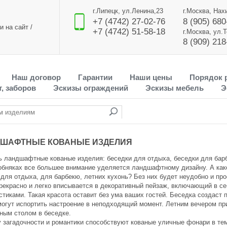
г.Липецк, ул.Ленина,23
г.Москва, Нах
+7 (4742) 27-02-76
8 (905) 680
и на сайт
/
+7 (4742) 51-58-18
г.Москва, ул.
8 (909) 218
Наш договор
Гарантии
Наши цены
Порядок 
, заборов
Эскизы ограждений
Эскизы мебель
Э
ДШАФТНЫЕ КОВАНЫЕ ИЗДЕЛИЯ
ь ландшафтные кованые изделия
: беседки для отдыха, беседки для бар
обняках все большее внимание уделяется ландшафтному дизайну. А ка
 для отдыха, для барбекю, летних кухонь? Без них будет неудобно и про
рекрасно и легко вписывается в декоративный пейзаж, включающий в себ
тиками. Такая красота оставит без ума ваших гостей. Беседка создаст 
могут испортить настроение в неподходящий момент. Летним вечером при
аным столом в беседке.
 загадочности и романтики способствуют кованые уличные фонари в те