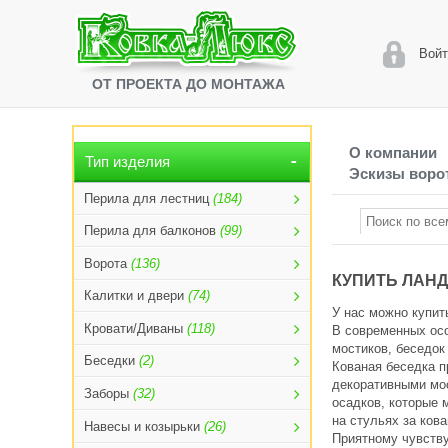
Войт
ОТ ПРОЕКТА ДО МОНТАЖА
О компании
Тип изделия
Эскизы ворот
Перила для лестниц
(184)
Перила для балконов
(99)
Ворота
(136)
КУПИТЬ ЛАН
Калитки и двери
(74)
У нас можно
купит
Кровати/Диваны
(118)
В современных ос
мостиков, беседок
Беседки
(2)
Кованая беседка п
декоративными мос
Заборы
(32)
осадков, которые 
на стульях за ков
Навесы и козырьки
(26)
Приятному чувству