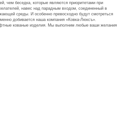
ей, чем беседка, которые являются приоритетами при
желателей, навес над парадным входом, соединенный в
жающей среды. И особенно превосходно будут смотреться
изменно добивается наша компания «Ковка-Люксъ».
фтные кованые изделия
. Мы выполним любые ваши желания