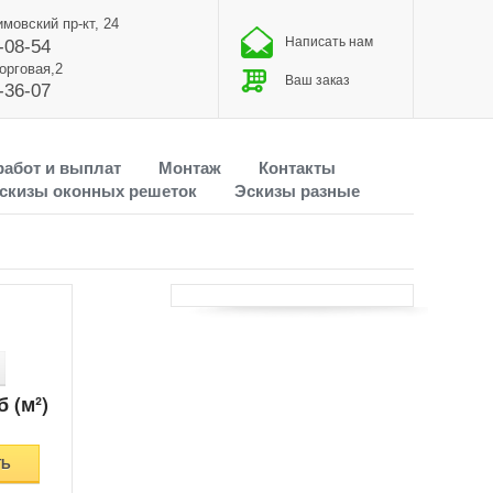
имовский пр-кт, 24
Написать нам
-08-54
Торговая,2
Ваш заказ
-36-07
работ и выплат
Монтаж
Контакты
скизы оконных решеток
Эскизы разные
б (м²)
ТЬ