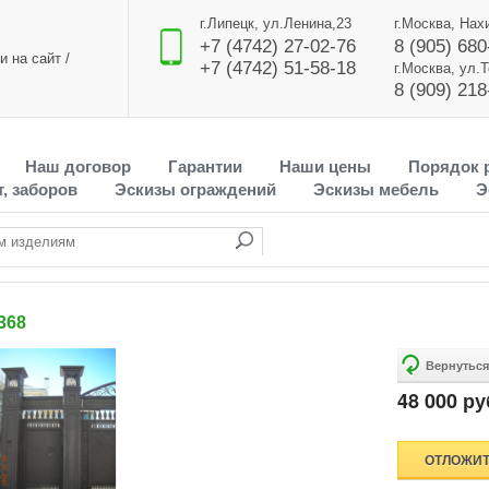
г.Липецк, ул.Ленина,23
г.Москва, Нах
+7 (4742) 27-02-76
8 (905) 680
и на сайт
/
+7 (4742) 51-58-18
г.Москва, ул.
8 (909) 218
Наш договор
Гарантии
Наши цены
Порядок 
, заборов
Эскизы ограждений
Эскизы мебель
Э
368
48 000 ру
ОТЛОЖИ