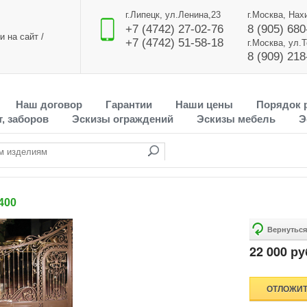
г.Липецк, ул.Ленина,23
г.Москва, Нах
+7 (4742) 27-02-76
8 (905) 680
и на сайт
/
+7 (4742) 51-58-18
г.Москва, ул.
8 (909) 218
Наш договор
Гарантии
Наши цены
Порядок 
, заборов
Эскизы ограждений
Эскизы мебель
Э
400
22 000 ру
ОТЛОЖИ