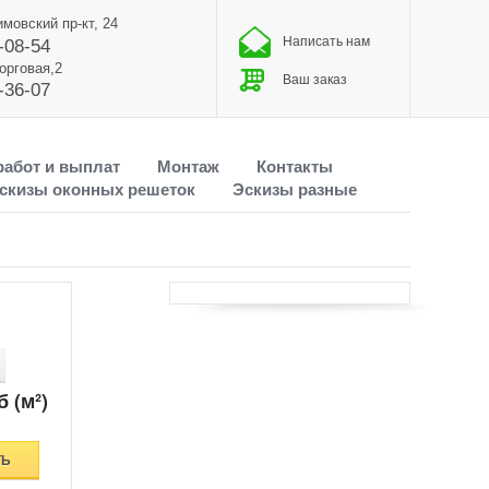
имовский пр-кт, 24
Написать нам
-08-54
Торговая,2
Ваш заказ
-36-07
работ и выплат
Монтаж
Контакты
скизы оконных решеток
Эскизы разные
б (м²)
ТЬ