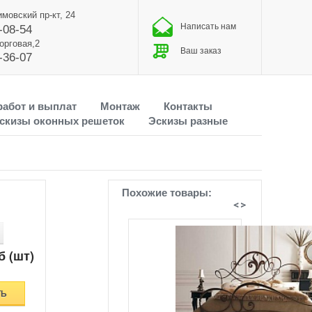
имовский пр-кт, 24
Написать нам
-08-54
Торговая,2
Ваш заказ
-36-07
работ и выплат
Монтаж
Контакты
скизы оконных решеток
Эскизы разные
Похожие товары:
б (шт)
ТЬ