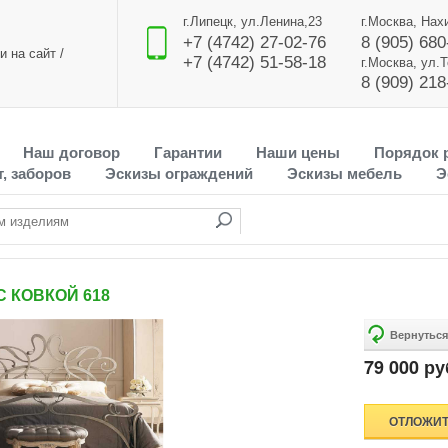
г.Липецк, ул.Ленина,23
г.Москва, Нах
+7 (4742) 27-02-76
8 (905) 680
и на сайт
/
+7 (4742) 51-58-18
г.Москва, ул.
8 (909) 218
Наш договор
Гарантии
Наши цены
Порядок 
, заборов
Эскизы ограждений
Эскизы мебель
Э
С КОВКОЙ 618
79 000 ру
ОТЛОЖИ