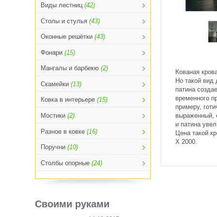
Виды лестниц
(42)
Столы и стулья
(43)
Оконные решётки
(43)
Фонари
(15)
Мангалы и барбекю
(2)
Кованая кров
Но такой вид 
Скамейки
(13)
патина создае
временного п
Ковка в интерьере
(15)
примеру, готи
выраженный, 
Мостики
(2)
и патина уве
Разное в ковке
(16)
Цена такой к
Х 2000.
Поручни
(10)
Столбы опорные
(24)
Своими руками