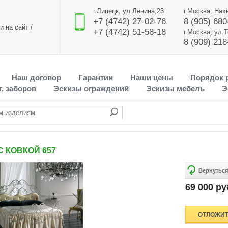
г.Липецк, ул.Ленина,23
г.Москва, Нах
+7 (4742) 27-02-76
8 (905) 680
и на сайт
/
+7 (4742) 51-58-18
г.Москва, ул.
8 (909) 218
Наш договор
Гарантии
Наши цены
Порядок 
, заборов
Эскизы ограждений
Эскизы мебель
Э
С КОВКОЙ 657
69 000 ру
ОТЛОЖИ