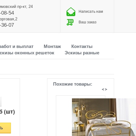
имовский пр-кт, 24
Написать нам
-08-54
Торговая,2
Ваш заказ
-36-07
работ и выплат
Монтаж
Контакты
скизы оконных решеток
Эскизы разные
Похожие товары:
б (шт)
ТЬ