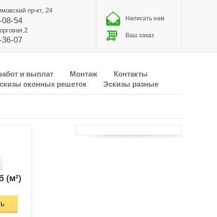
имовский пр-кт, 24
Написать нам
-08-54
Торговая,2
Ваш заказ
-36-07
работ и выплат
Монтаж
Контакты
скизы оконных решеток
Эскизы разные
б (м²)
ТЬ