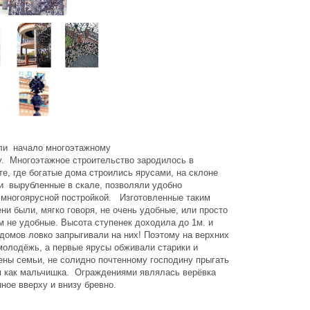
ли начало многоэтажному
у. Многоэтажное строительство зародилось в
е, где богатые дома строились ярусами, на склоне
ни вырубленные в скале, позволяли удобно
 многоярусной постройкой. Изготовленные таким
ни были, мягко говоря, не очень удобные, или просто
м не удобные. Высота ступенек доходила до 1м. и
 домов ловко запрыгивали на них! Поэтому на верхних
молодёжь, а первые ярусы обживали старики и
ены семьи, не солидно почтенному господину прыгать
м как мальчишка. Ограждениями являлась верёвка
ное вверху и внизу бревно.