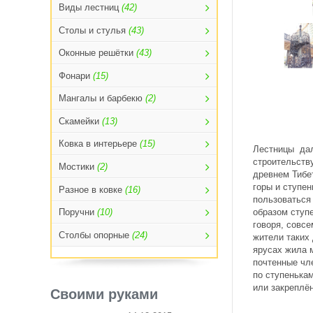
Виды лестниц
(42)
Столы и стулья
(43)
Оконные решётки
(43)
Фонари
(15)
Мангалы и барбекю
(2)
Скамейки
(13)
Ковка в интерьере
(15)
Лестницы да
строительств
Мостики
(2)
древнем Тибет
горы и ступе
Разное в ковке
(16)
пользоваться
образом ступе
Поручни
(10)
говоря, совсе
Столбы опорные
(24)
жители таких
ярусах жила 
почтенные чл
по ступенька
или закреплён
Своими руками