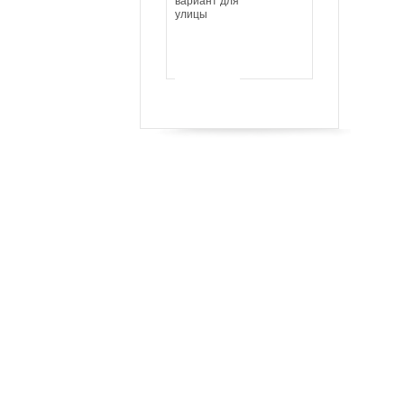
вариант для
улицы
Цена
указана за
м/п прямого
ограждения
без учета
поручня,
столбов и
монтажа; с
учетом
антикоррозионной
покрытия и
декоративной
патины.