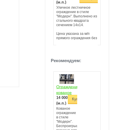
(м.п.)
(м&#178;)
Уличное лестничное
Кованые вставки в 
ограждение в стиле
модерн для каменн
"Модерн". Выполнено из
забора.
стального квадрата
сечением 14х14.
Цена указана за м/п
прямого ограждения без
учета поручня, столбов
и монтажа; с учетом
антикоррозионной
покрытия и
декоративной патины.
Рекомендуем:
Ограждение
кованое
14 000 руб
Л-118
Купить
(м.п.)
Кованое
ограждение
в стиле
"Модерн".
Беспроигрышный