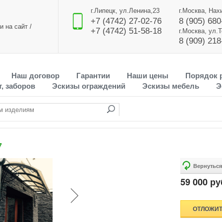
г.Липецк, ул.Ленина,23
г.Москва, Нах
+7 (4742) 27-02-76
8 (905) 680
и на сайт
/
+7 (4742) 51-58-18
г.Москва, ул.
8 (909) 218
Наш договор
Гарантии
Наши цены
Порядок 
, заборов
Эскизы ограждений
Эскизы мебель
Э
7
59 000 ру
ОТЛОЖИ