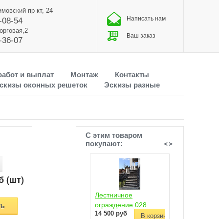
имовский пр-кт, 24
Написать нам
-08-54
Торговая,2
Ваш заказ
-36-07
работ и выплат
Монтаж
Контакты
скизы оконных решеток
Эскизы разные
С этим товаром
покупают:
б (шт)
Лестничное
Забор вставки 4
ограждение 028
ТЬ
14 500 руб
9 000 руб
В корзину
В 