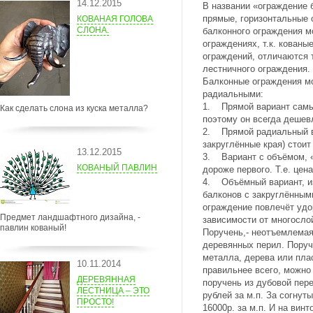
14.12.2015
В названии «ограждение 
прямые, горизонтальные 
КОВАНАЯ ГОЛОВА
СЛОНА.
балконного ограждения м
ограждениях, т.к. кованы
ограждений, отличаются 
лестничного ограждения.
Балконные ограждения м
радиальными:
1. Прямой вариант самы
Как сделать слона из куска металла?
поэтому он всегда дешев
2. Прямой радиальный в
закруглённые края) стоит
13.12.2015
3. Вариант с объёмом, «
КОВАНЫЙ ПАВЛИН
дороже первого. Т.е. цена
4. Объёмный вариант, из
балконов с закруглённым
ограждение повлечёт удо
Предмет ландшафтного дизайна, -
зависимости от многослой
павлин кованый!
Поручень,- неотъемлемая
деревянных перил. Поруч
металла, дерева или пла
10.11.2014
правильнее всего, можно
ДЕРЕВЯННАЯ
поручень из дубовой пере
ЛЕСТНИЦА – ЭТО
рублей за м.п. За согнут
ПРОСТО!
16000р. за м.п. И на вин