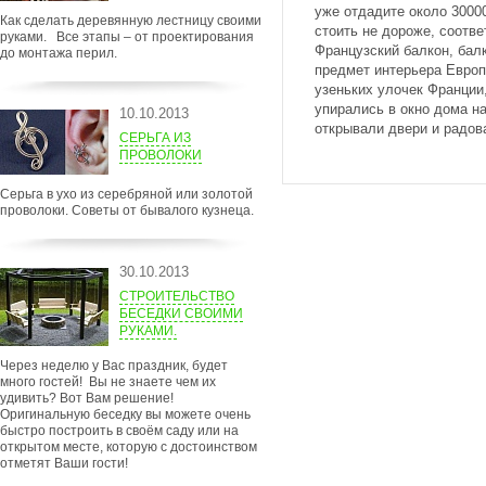
уже отдадите около 3000
Как сделать деревянную лестницу своими
стоить не дороже, соотве
руками. Все этапы – от проектирования
Французский балкон, балк
до монтажа перил.
предмет интерьера Европ
узеньких улочек Франции
упирались в окно дома н
10.10.2013
открывали двери и радов
СЕРЬГА ИЗ
ПРОВОЛОКИ
Серьга в ухо из серебряной или золотой
проволоки. Советы от бывалого кузнеца.
30.10.2013
СТРОИТЕЛЬСТВО
БЕСЕДКИ СВОИМИ
РУКАМИ.
Через неделю у Вас праздник, будет
много гостей! Вы не знаете чем их
удивить? Вот Вам решение!
Оригинальную беседку вы можете очень
быстро построить в своём саду или на
открытом месте, которую с достоинством
отметят Ваши гости!