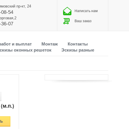
имовский пр-кт, 24
Написать нам
-08-54
Торговая,2
Ваш заказ
-36-07
работ и выплат
Монтаж
Контакты
скизы оконных решеток
Эскизы разные
(м.п.)
ТЬ