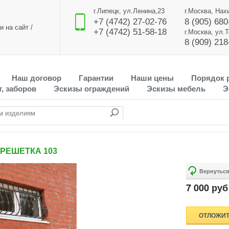
г.Липецк, ул.Ленина,23
г.Москва, Нах
+7 (4742) 27-02-76
8 (905) 680
и на сайт
/
+7 (4742) 51-58-18
г.Москва, ул.
8 (909) 218
Наш договор
Гарантии
Наши цены
Порядок 
, заборов
Эскизы ограждений
Эскизы мебель
Э
РЕШЕТКА 103
7 000 руб 
ОТЛОЖИ