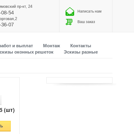
имовский пр-кт, 24
Написать нам
-08-54
Торговая,2
Ваш заказ
-36-07
работ и выплат
Монтаж
Контакты
скизы оконных решеток
Эскизы разные
б (шт)
ТЬ