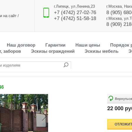
г.Липецк, ул.Ленина,23
г.Москва, Нах
+7 (4742) 27-02-76
8 (905) 680
и на сайт
/
+7 (4742) 51-58-18
г.Москва, ул.
8 (909) 218
Наш договор
Гарантии
Наши цены
Порядок 
, заборов
Эскизы ограждений
Эскизы мебель
Э
46
22 000 ру
ОТЛОЖИ