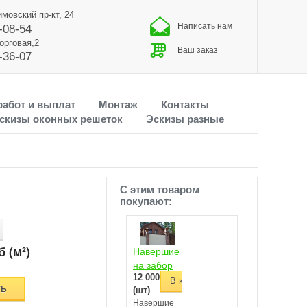
имовский пр-кт, 24
Написать нам
-08-54
Торговая,2
Ваш заказ
-36-07
работ и выплат
Монтаж
Контакты
скизы оконных решеток
Эскизы разные
С этим товаром
покупают:
б (м²)
Навершие
на забор
12 000 руб
613
В корзину
ТЬ
(шт)
Навершие