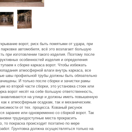
крывание ворот, риск быть помятыми от удара, при
 парковке автомобиля, всё это возлагает большую
ть при изготовлении такого изделия. Поэтому после
труктивных особенностей изделия и определения
ступаем к сборке каркаса ворот. Чтобы избежать
попадания атмосферной влаги внутрь каркаса, все
ые швы профильной трубы должны быть обязательно
зачищены. И только после сборки и зачистки рамы
им ко второй части сборки, это установка стоек или
рка ворот несёт на себе большую ответственность,
устанавливаются на улице и должны иметь повышенную
, как к атмосферным осадкам, так и механическим.
висимости от тех. процесса. Кованый рисунок
ся заранее или одновременно со сборкой ворот. Так
тановки труднодоступные места прокрасить
, то покраска происходит поэтапно по мере
работ. Грунтовка должна осуществляться только на