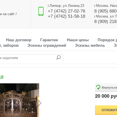
г.Липецк, ул.Ленина,23
г.Москва, Нах
+7 (4742) 27-02-76
8 (905) 680
и на сайт
/
+7 (4742) 51-58-18
г.Москва, ул.
8 (909) 218
Наш договор
Гарантии
Наши цены
Порядок 
, заборов
Эскизы ограждений
Эскизы мебель
Э
10
20 000 ру
ОТЛОЖИ