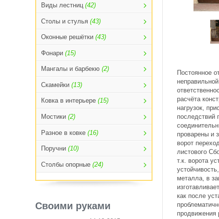
Виды лестниц
(42)
Столы и стулья
(43)
Оконные решётки
(43)
Фонари
(15)
Мангалы и барбекю
(2)
Постоянное от
неправильной
Скамейки
(13)
ответственнос
расчёта конс
Ковка в интерьере
(15)
нагрузок, при
последствий 
Мостики
(2)
соединительн
Разное в ковке
(16)
проварены и 
ворот переход
Поручни
(10)
листового Сбо
т.к. ворота 
Столбы опорные
(24)
устойчивость
металла, в за
изготавливает
как после ус
Своими руками
проблематично
продвижения 