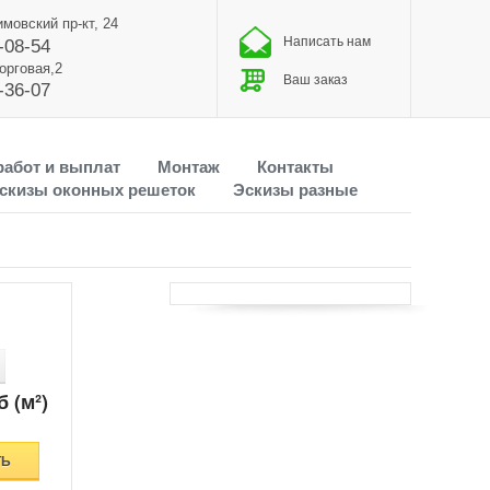
имовский пр-кт, 24
Написать нам
-08-54
Торговая,2
Ваш заказ
-36-07
работ и выплат
Монтаж
Контакты
скизы оконных решеток
Эскизы разные
б (м²)
ТЬ