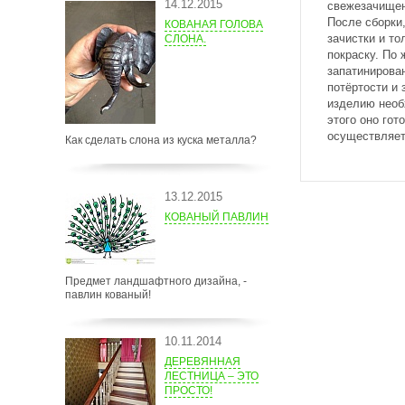
14.12.2015
свежезачищен
После сборки
КОВАНАЯ ГОЛОВА
зачистки и то
СЛОНА.
покраску. По
запатинирова
потёртости и
изделию необ
этого оно гот
осуществляет
Как сделать слона из куска металла?
13.12.2015
КОВАНЫЙ ПАВЛИН
Предмет ландшафтного дизайна, -
павлин кованый!
10.11.2014
ДЕРЕВЯННАЯ
ЛЕСТНИЦА – ЭТО
ПРОСТО!