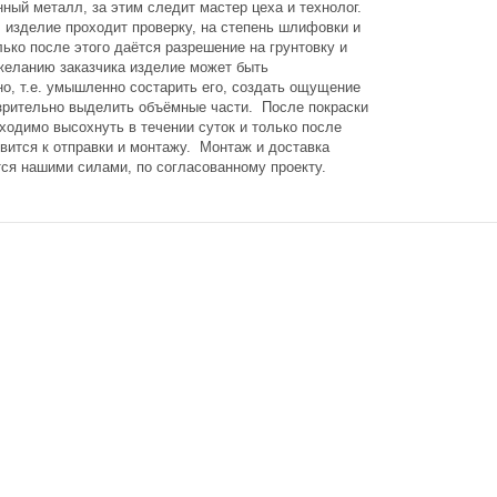
ный металл, за этим следит мастер цеха и технолог.
, изделие проходит проверку, на степень шлифовки и
лько после этого даётся разрешение на грунтовку и
 желанию заказчика изделие может быть
но, т.е. умышленно состарить его, создать ощущение
 зрительно выделить объёмные части. После покраски
ходимо высохнуть в течении суток и только после
овится к отправки и монтажу. Монтаж и доставка
ся нашими силами, по согласованному проекту.